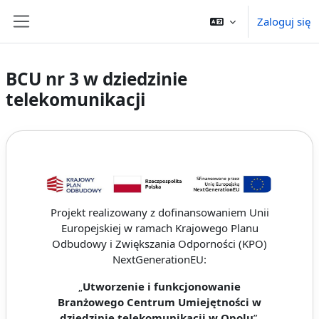
Przejdź do głównej zawartości
Zaloguj się
Panel boczny
BCU nr 3 w dziedzinie
telekomunikacji
Projekt realizowany z dofinansowaniem Unii
Europejskiej w ramach Krajowego Planu
Odbudowy i Zwiększania Odporności (KPO)
NextGenerationEU:
„
Utworzenie i funkcjonowanie
Branżowego Centrum Umiejętności w
dziedzinie telekomunikacji w Opolu
”.